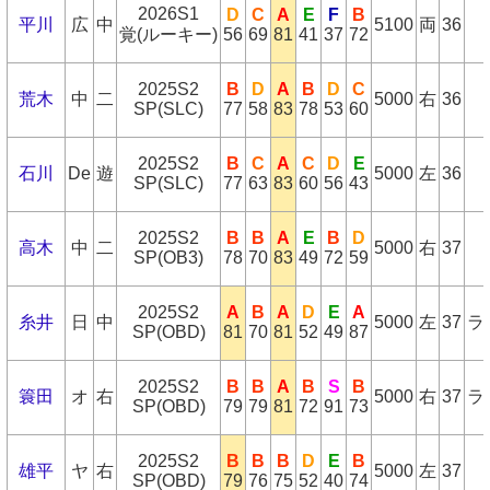
2026S1
D
C
A
E
F
B
平川
広
中
5100
両
36
覚(ルーキー)
56
69
81
41
37
72
2025S2
B
D
A
B
D
C
荒木
中
二
5000
右
36
SP(SLC)
77
58
83
78
53
60
2025S2
B
C
A
C
D
E
石川
De
遊
5000
左
36
SP(SLC)
77
63
83
60
56
43
2025S2
B
B
A
E
B
D
高木
中
二
5000
右
37
SP(OB3)
78
70
83
49
72
59
2025S2
A
B
A
D
E
A
糸井
日
中
5000
左
37
ラ
SP(OBD)
81
70
81
52
49
87
2025S2
B
B
A
B
S
B
簑田
オ
右
5000
右
37
ラ
SP(OBD)
79
79
81
72
91
73
2025S2
B
B
B
D
E
B
雄平
ヤ
右
5000
左
37
SP(OBD)
79
76
75
52
40
74