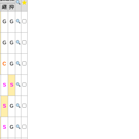
継
抑
G
G
G
G
C
G
S
S
S
G
S
G