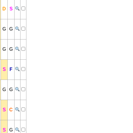
D
S
G
G
G
G
S
F
G
G
S
C
S
G