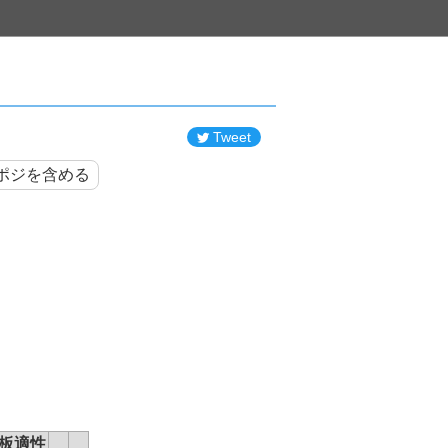
Tweet
ポジを含める
板適性