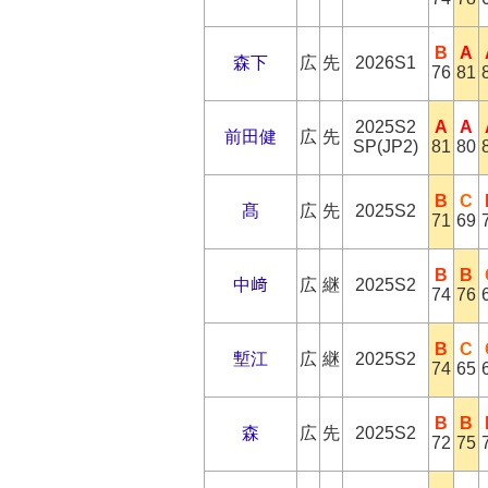
B
A
森下
広
先
2026S1
76
81
2025S2
A
A
前田健
広
先
SP(JP2)
81
80
B
C
髙
広
先
2025S2
71
69
B
B
中﨑
広
継
2025S2
74
76
B
C
塹江
広
継
2025S2
74
65
B
B
森
広
先
2025S2
72
75