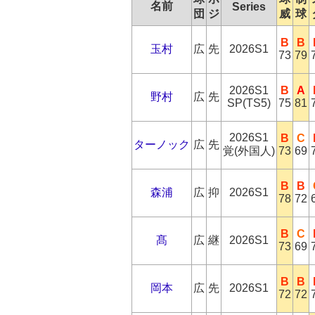
名前
Series
団
ジ
威
球
B
B
玉村
広
先
2026S1
73
79
2026S1
B
A
野村
広
先
SP(TS5)
75
81
2026S1
B
C
ターノック
広
先
覚(外国人)
73
69
B
B
森浦
広
抑
2026S1
78
72
B
C
髙
広
継
2026S1
73
69
B
B
岡本
広
先
2026S1
72
72