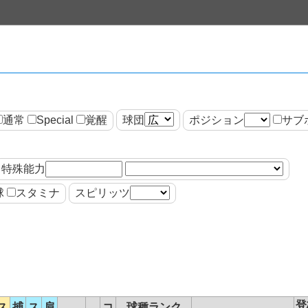
通常
Special
覚醒
球団
ポジション
サブ
特殊能力
球
スタミナ
スピリッツ
登
ス
捕
ス
肩
コ
球種ランク