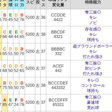
スピ
投
特殊能力
球
タ
球
ロ
力
ス
変化量
奪三振◎
C
B
E
D
B
CCDDE
5100
左
36
キレ
6
70
45
52
76
4422
ノビ
存在感◎
A
C
E
E
C
BBCDF
5200
左
38
キレ
0
66
48
44
65
4321
球持ち
超グラウンドボーラ
B
C
D
D
B
BBBBC
5200
左
37
キレ
6
65
51
50
70
332
打たれ強さ
奪三振◎
C
C
D
D
C
ACEF
5200
左
37
対ピンチ
3
68
50
52
65
442
打たれ強さ
キレ◎
B
B
D
D
B
BCCCDEF
5200
左
38
コントロール
7
75
55
50
70
443332
球持ち
奪三振◎
D
A
E
F
B
BCCDFFF
5200
右
37
豪速球
7
85
47
24
79
65321
荒れ球