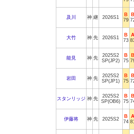
B
及川
神
継
2026S1
79
7
B
大竹
神
先
2026S1
73
8
2025S2
B
能見
神
先
SP(JP2)
75
7
2025S2
B
岩田
神
先
SP(JP1)
75
7
2025S2
B
スタンリッジ
神
先
SP(OB6)
75
7
B
伊藤将
神
先
2025S2
74
8