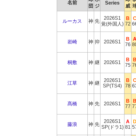
名前
Series
団
ジ
威
2026S1
B
ルーカス
神
先
覚(外国人)
72
6
B
岩崎
神
抑
2026S1
76
8
B
桐敷
神
継
2026S1
75
7
2026S1
B
江草
神
継
SP(TS4)
78
6
B
髙橋
神
先
2026S1
77
7
2026S1
A
藤浪
神
先
SP(ドラ1)
81
5