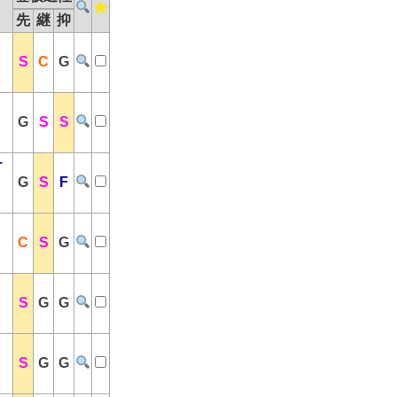
先
継
抑
S
C
G
G
S
S
ー
G
S
F
C
S
G
S
G
G
S
G
G