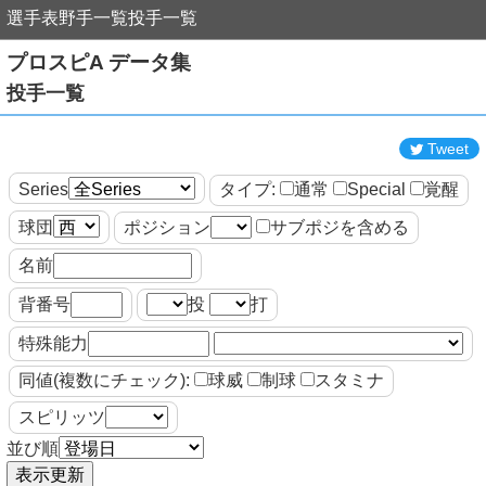
選手表
野手一覧
投手一覧
プロスピA データ集
投手一覧
Tweet
Series
タイプ:
通常
Special
覚醒
球団
ポジション
サブポジを含める
名前
背番号
投
打
特殊能力
同値(複数にチェック):
球威
制球
スタミナ
スピリッツ
並び順