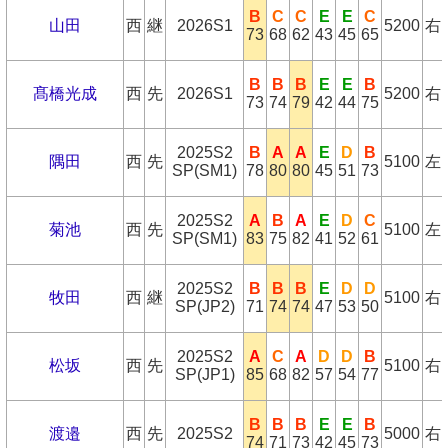
B
C
C
E
E
C
山田
西
継
2026S1
5200
右
73
68
62
43
45
65
B
B
B
E
E
B
髙橋光成
西
先
2026S1
5200
右
73
74
79
42
44
75
2025S2
B
A
A
E
D
B
隅田
西
先
5100
左
SP(SM1)
78
80
80
45
51
73
2025S2
A
B
A
E
D
C
菊池
西
先
5100
左
SP(SM1)
83
75
82
41
52
61
2025S2
B
B
B
E
D
D
牧田
西
継
5100
右
SP(JP2)
71
74
74
47
53
50
2025S2
A
C
A
D
D
B
松坂
西
先
5100
右
SP(JP1)
85
68
82
57
54
77
B
B
B
E
E
B
渡邉
西
先
2025S2
5000
右
74
71
73
42
45
73