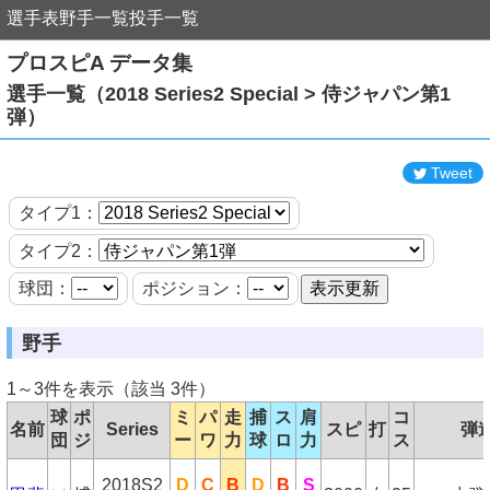
選手表
野手一覧
投手一覧
プロスピA データ集
選手一覧（2018 Series2 Special > 侍ジャパン第1
弾）
Tweet
タイプ1：
タイプ2：
球団：
ポジション：
野手
1～3件を表示（該当 3件）
球
ポ
ミ
パ
走
捕
ス
肩
コ
名前
Series
スピ
打
弾
団
ジ
ー
ワ
力
球
ロ
力
ス
2018S2
D
C
B
D
B
S