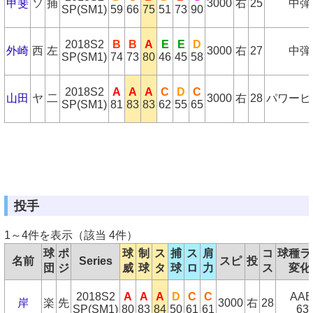
甲斐
ソ
捕
3000
右
25
中弾
SP(SM1)
59
66
75
51
73
90
2018S2
B
B
A
E
E
D
外崎
西
左
3000
右
27
中弾
SP(SM1)
74
73
80
46
45
58
2018S2
A
A
A
C
D
C
山田
ヤ
二
3000
右
28
パワーヒ
SP(SM1)
81
83
83
62
55
65
投手
1～4件を表示（該当 4件）
球
ポ
球
制
ス
捕
ス
肩
コ
球種ラ
名前
Series
スピ
投
団
ジ
威
球
タ
球
ロ
力
ス
変化
2018S2
A
A
A
D
C
C
AA
岸
楽
先
3000
右
28
SP(SM1)
80
83
84
50
61
61
63