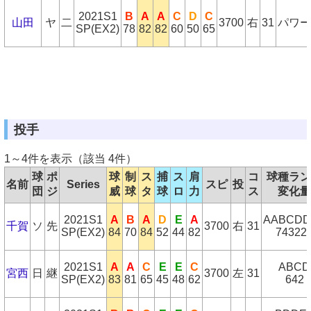
2021S1
B
A
A
C
D
C
山田
ヤ
二
3700
右
31
パワー
SP(EX2)
78
82
82
60
50
65
投手
1～4件を表示（該当 4件）
球
ポ
球
制
ス
捕
ス
肩
コ
球種ラン
名前
Series
スピ
投
団
ジ
威
球
タ
球
ロ
力
ス
変化量
2021S1
A
B
A
D
E
A
AABCDD
千賀
ソ
先
3700
右
31
SP(EX2)
84
70
84
52
44
82
74322
2021S1
A
A
C
E
E
C
ABCD
宮西
日
継
3700
左
31
SP(EX2)
83
81
65
45
48
62
642