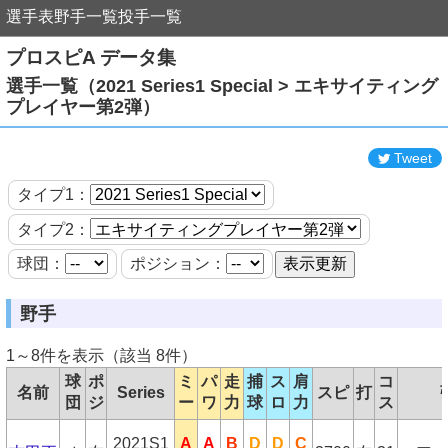
選手表
野手一覧
投手一覧
プロスピA データ集
選手一覧（2021 Series1 Special > エキサイティング
プレイヤー第2弾）
Tweet
タイプ1：
タイプ2：
球団：
ポジション：
野手
1～8件を表示（該当 8件）
球
ポ
ミ
パ
走
捕
ス
肩
コ
名前
Series
スピ
打
団
ジ
ー
ワ
力
球
ロ
力
ス
2021S1
A
A
B
D
D
C