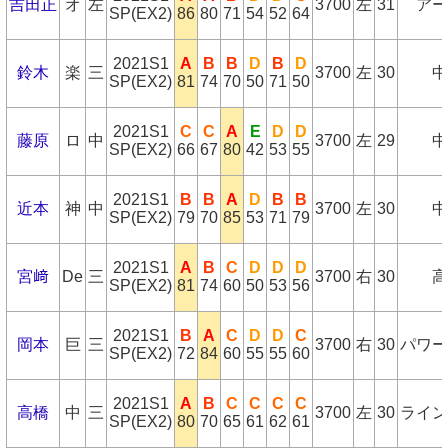
吉田正
オ
左
3700
左
31
アー
SP(EX2)
86
80
71
54
52
64
2021S1
A
B
B
D
B
D
鈴木
楽
三
3700
左
30
中
SP(EX2)
81
74
70
50
71
50
2021S1
C
C
A
E
D
D
藤原
ロ
中
3700
左
29
中
SP(EX2)
66
67
80
42
53
55
2021S1
B
B
A
D
B
B
近本
神
中
3700
左
30
中
SP(EX2)
79
70
85
53
71
79
2021S1
A
B
C
D
D
D
宮﨑
De
三
3700
右
30
高
SP(EX2)
81
74
60
50
53
56
2021S1
B
A
C
D
D
C
岡本
巨
三
3700
右
30
パワー
SP(EX2)
72
84
60
55
55
60
2021S1
A
B
C
C
C
C
高橋
中
三
3700
左
30
ライン
SP(EX2)
80
70
65
61
62
61