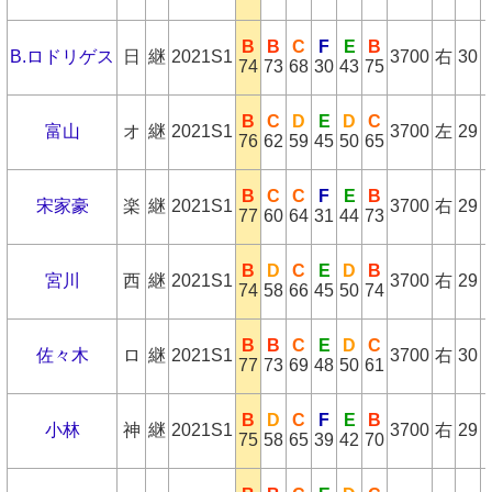
B
B
C
F
E
B
B.ロドリゲス
日
継
2021S1
3700
右
30
74
73
68
30
43
75
B
C
D
E
D
C
富山
オ
継
2021S1
3700
左
29
76
62
59
45
50
65
B
C
C
F
E
B
宋家豪
楽
継
2021S1
3700
右
29
77
60
64
31
44
73
B
D
C
E
D
B
宮川
西
継
2021S1
3700
右
29
74
58
66
45
50
74
B
B
C
E
D
C
佐々木
ロ
継
2021S1
3700
右
30
77
73
69
48
50
61
B
D
C
F
E
B
小林
神
継
2021S1
3700
右
29
75
58
65
39
42
70