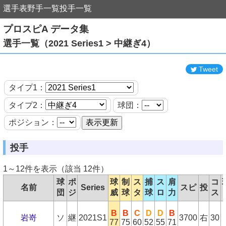
選手表
野手一覧
投手一覧
プロスピA データ集
選手一覧（2021 Series1 > 中継ぎ4）
Tweet
タイプ1：
タイプ2：
球団：
ポジション：
投手
1～12件を表示（該当 12件）
球
ポ
球
制
ス
捕
ス
肩
コ
名前
Series
スピ
投
団
ジ
威
球
タ
球
ロ
力
ス
B
B
C
D
D
B
岩嵜
ソ
継
2021S1
3700
右
30
77
75
60
52
55
71