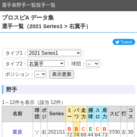
選手表
野手一覧
投手一覧
プロスピA データ集
選手一覧（2021 Series1 > 右翼手）
Tweet
タイプ1：
タイプ2：
球団：
ポジション：
野手
1～12件を表示（該当 12件）
球
ポ
ミ
パ
走
捕
ス
肩
コ
名前
Series
スピ
打
団
ジ
ー
ワ
力
球
ロ
力
ス
B
B
C
E
C
B
栗原
ソ
右
2021S1
3700
左
30
72
74
68
44
64
73