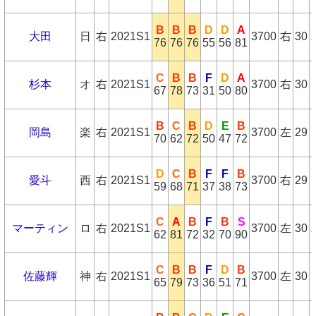
B
B
B
D
D
A
大田
日
右
2021S1
3700
右
30
76
76
76
55
56
81
C
B
B
F
D
A
杉本
オ
右
2021S1
3700
右
30
67
78
73
31
50
80
B
C
B
D
E
B
岡島
楽
右
2021S1
3700
左
29
70
62
72
50
47
72
D
C
B
F
F
B
愛斗
西
右
2021S1
3700
右
29
59
68
71
37
38
73
C
A
B
F
B
S
マーティン
ロ
右
2021S1
3700
左
30
62
81
72
32
70
90
C
B
B
F
D
B
佐藤輝
神
右
2021S1
3700
左
30
65
79
73
36
51
71