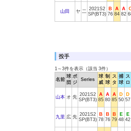
2021S2
B
A
A
山田
ヤ
二
SP(BT3)
76
84
82
6
投手
1～3件を表示（該当 3件）
球
ポ
球
制
ス
捕
ス
名前
Series
団
ジ
威
球
タ
球
ロ
2021S2
A
A
A
D
D
山本
オ
先
SP(BT3)
85
80
85
50
57
2021S2
B
B
B
E
E
九里
広
先
SP(BT3)
78
76
79
48
42