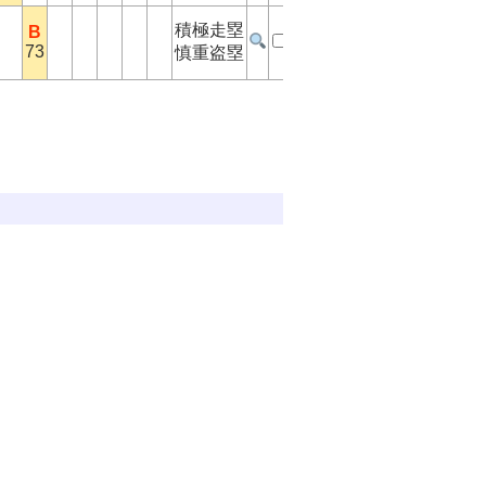
積極走塁
B
73
慎重盗塁