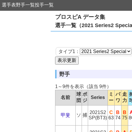
選手表
野手一覧
投手一覧
プロスピA データ集
選手一覧（2021 Series2 S
タイプ1：
野手
1～9件を表示（該当 9件）
球
ポ
ミ
パ
走
名前
Series
団
ジ
ー
ワ
力
2021S2
C
B
B
甲斐
ソ
捕
SP(BT3)
63
74
75
8