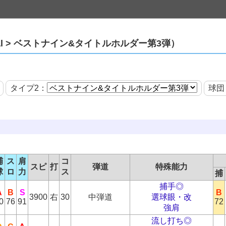
pecial > ベストナイン&タイトルホルダー第3弾）
タイプ2：
球団
捕
ス
肩
コ
スピ
打
弾道
特殊能力
球
ロ
力
ス
捕
捕手◎
A
B
S
B
3900
右
30
中弾道
選球眼・改
0
76
91
72
強肩
流し打ち◎