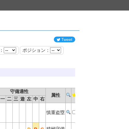
Tweet
：
ポジション：
守備適性
属性
一
二
三
遊
左
中
右
慎重盗塁
積極守備