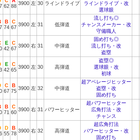
D
C
A
3900
左
30
ラインドライブ
ラインドライブ・改
7
62
88
選球眼
流し打ち◎
B
B
C
3900
左
31
低弾道
チャンスメーカー・改
7
74
67
守備職人
固め打ち◎
C
E
C
3900
右
31
中弾道
流し打ち・改
0
42
67
盗塁
盗塁◎
D
E
C
3900
左
30
高弾道
選球眼・改
3
42
65
初球
超アベレージヒッター
D
C
B
3900
左
32
中弾道
盗塁・改
0
67
75
固め打ち
超パワーヒッター
B
B
C
3900
右
31
パワーヒッター
広角打法・改
0
71
60
チャンス
超広角打法
D
D
B
3900
右
32
高弾道
パワーヒッター・改
6
55
78
固め打ち