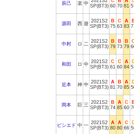
2021S2
C
B
A
辰己
楽
中
SP(BT3)
60
70
81
5
2021S2
B
C
A
源田
西
遊
SP(BT3)
75
63
83
7
2021S2
B
B
B
中村
ロ
二
SP(BT3)
79
73
79
6
2021S2
C
C
A
和田
ロ
中
SP(BT3)
61
60
84
5
2021S2
A
B
A
近本
神
中
SP(BT3)
81
70
85
5
2021S2
B
A
C
岡本
巨
三
SP(BT3)
74
85
60
7
2021S2
A
A
C
ビシエド
中
一
SP(BT3)
80
80
66
5