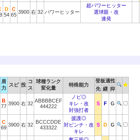
超パワーヒッター
C
D
C
3900
右
32
パワーヒッター
選球眼・改
8
54
65
連発
登板適性
肩
コ
球種ランク
スピ
投
特殊能力
力
ス
変化量
先
継
抑
ノビ◎
B
ABBBBCEF
3900
右
32
キレ・改
S
F
G
77
444222
対強打者
援護◎
C
BCCCDDE
3900
右
32
対ピンチ・改
S
D
G
69
433322
キレ
奪三振◎