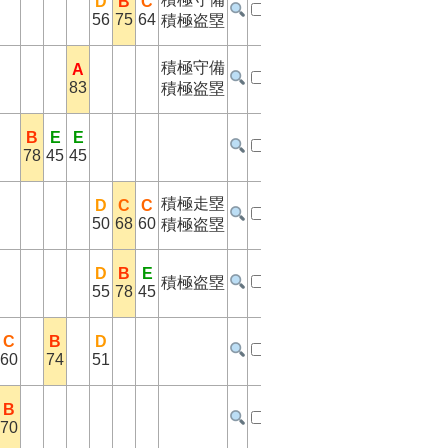
D
B
C
56
75
64
積極盗塁
積極守備
A
83
積極盗塁
B
E
E
78
45
45
積極走塁
D
C
C
50
68
60
積極盗塁
D
B
E
積極盗塁
55
78
45
C
B
D
60
74
51
B
70