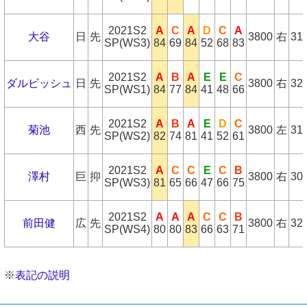
2021S2
A
C
A
D
C
A
大谷
日
先
3800
右
31
SP(WS3)
84
69
84
52
68
83
2021S2
A
B
A
E
E
C
ダルビッシュ
日
先
3800
右
32
SP(WS1)
84
77
84
41
48
66
2021S2
A
B
A
E
D
C
菊池
西
先
3800
左
31
SP(WS2)
82
74
81
41
52
61
2021S2
A
C
C
E
C
B
澤村
巨
抑
3800
右
30
SP(WS3)
81
65
66
47
66
75
2021S2
A
A
A
C
C
B
前田健
広
先
3800
右
32
SP(WS4)
80
80
83
66
63
71
※
表記の説明