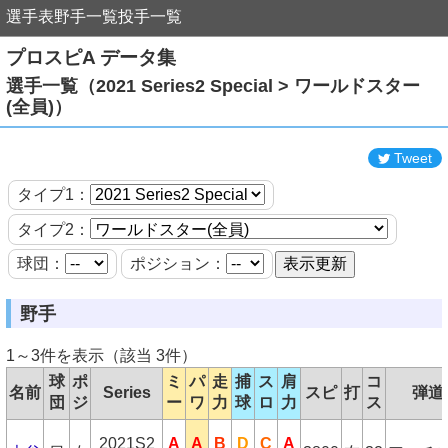
選手表
野手一覧
投手一覧
プロスピA データ集
選手一覧（2021 Series2 Special > ワールドスター
(全員)）
Tweet
タイプ1：
タイプ2：
球団：
ポジション：
野手
1～3件を表示（該当 3件）
球
ポ
ミ
パ
走
捕
ス
肩
コ
名前
Series
スピ
打
弾道
団
ジ
ー
ワ
力
球
ロ
力
ス
2021S2
A
A
B
D
C
A