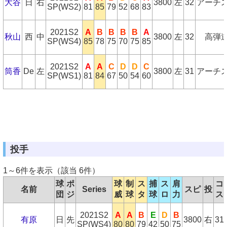
大谷
日
右
3800
左
32
アーチ
SP(WS2)
81
85
79
52
68
83
2021S2
A
B
B
B
B
A
秋山
西
中
3800
左
32
高弾
SP(WS4)
85
78
75
70
75
85
2021S2
A
A
C
D
D
C
筒香
De
左
3800
左
31
アーチ
SP(WS1)
81
84
67
50
54
60
投手
1～6件を表示（該当 6件）
球
ポ
球
制
ス
捕
ス
肩
コ
名前
Series
スピ
投
団
ジ
威
球
タ
球
ロ
力
ス
2021S2
A
A
B
E
D
B
有原
日
先
3800
右
31
SP(WS4)
80
80
79
42
50
75