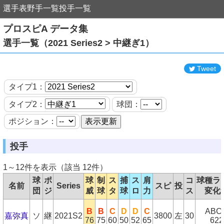
選手表
野手一覧
投手一覧
プロスピA データ集
選手一覧（2021 Series2 > 中継ぎ1）
Tweet
タイプ1：
タイプ2：
球団：
ポジション：
投手
1～12件を表示（該当 12件）
球
ポ
球
制
ス
捕
ス
肩
コ
球種ラ
名前
Series
スピ
投
団
ジ
威
球
タ
球
ロ
力
ス
変化
B
B
C
D
D
C
ABC
嘉弥真
ソ
継
2021S2
3800
左
30
76
75
60
50
52
65
622