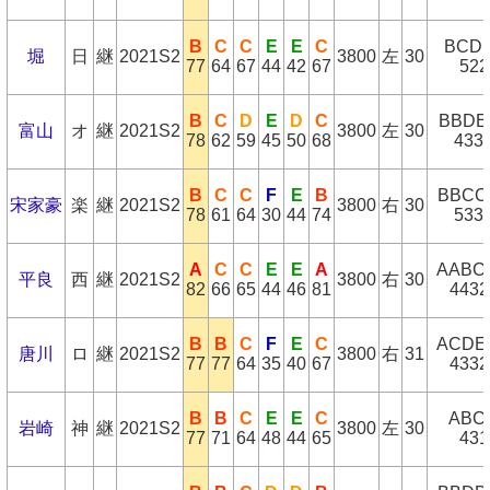
B
C
C
E
E
C
BCD
堀
日
継
2021S2
3800
左
30
77
64
67
44
42
67
522
B
C
D
E
D
C
BBDE
富山
オ
継
2021S2
3800
左
30
78
62
59
45
50
68
433
B
C
C
F
E
B
BBCC
宋家豪
楽
継
2021S2
3800
右
30
78
61
64
30
44
74
533
A
C
C
E
E
A
AABC
平良
西
継
2021S2
3800
右
30
82
66
65
44
46
81
4432
B
B
C
F
E
C
ACDE
唐川
ロ
継
2021S2
3800
右
31
77
77
64
35
40
67
4332
B
B
C
E
E
C
ABC
岩崎
神
継
2021S2
3800
左
30
77
71
64
48
44
65
431