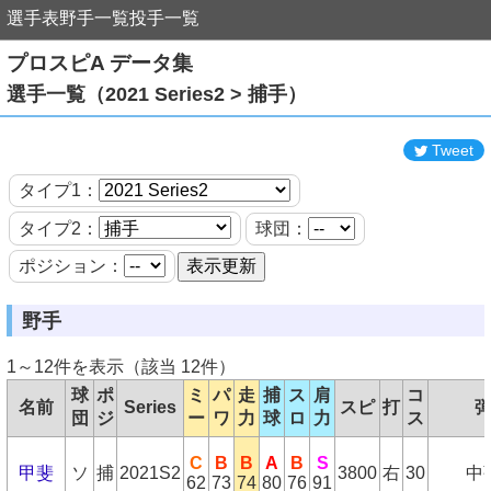
選手表
野手一覧
投手一覧
プロスピA データ集
選手一覧（2021 Series2 > 捕手）
Tweet
タイプ1：
タイプ2：
球団：
ポジション：
野手
1～12件を表示（該当 12件）
球
ポ
ミ
パ
走
捕
ス
肩
コ
名前
Series
スピ
打
団
ジ
ー
ワ
力
球
ロ
力
ス
C
B
B
A
B
S
甲斐
ソ
捕
2021S2
3800
右
30
中
62
73
74
80
76
91