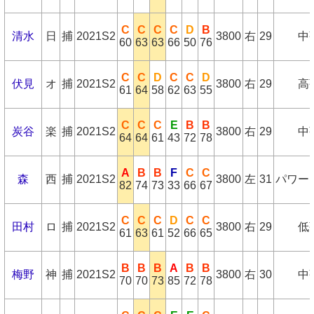
C
C
C
C
D
B
清水
日
捕
2021S2
3800
右
29
中
60
63
63
66
50
76
C
C
D
C
C
D
伏見
オ
捕
2021S2
3800
右
29
高
61
64
58
62
63
55
C
C
C
E
B
B
炭谷
楽
捕
2021S2
3800
右
29
中
64
64
61
43
72
78
A
B
B
F
C
C
森
西
捕
2021S2
3800
左
31
パワー
82
74
73
33
66
67
C
C
C
D
C
C
田村
ロ
捕
2021S2
3800
右
29
低
61
63
61
52
66
65
B
B
B
A
B
B
梅野
神
捕
2021S2
3800
右
30
中
70
70
73
85
72
78