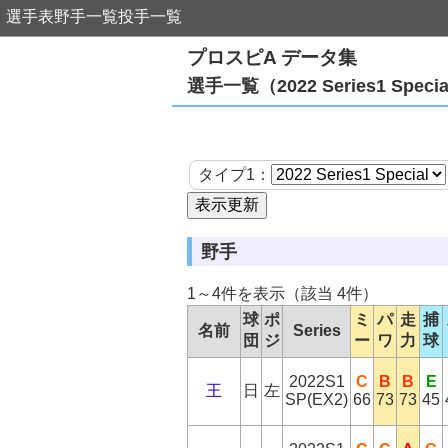
選手表
野手一覧
投手一覧
プロスピA データ集
選手一覧（2022 Series1 Sp
タイプ1：
野手
1～4件を表示（該当 4件）
球
ポ
ミ
パ
走
捕
名前
Series
団
ジ
ー
ワ
力
球
2022S1
C
B
B
E
王
日
左
SP(EX2)
66
73
73
45