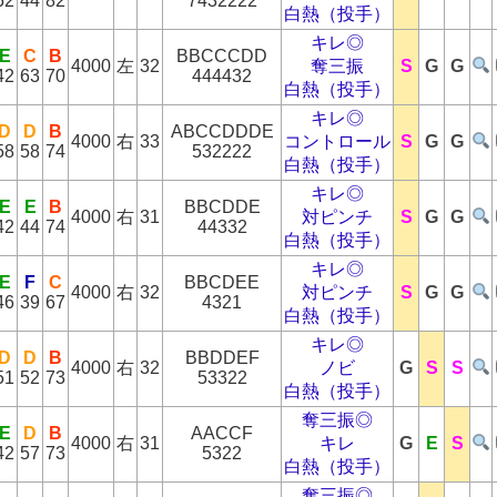
52
44
82
7432222
白熱（投手）
キレ◎
E
C
B
BBCCCDD
4000
左
32
奪三振
S
G
G
42
63
70
444432
白熱（投手）
キレ◎
D
D
B
ABCCDDDE
4000
右
33
コントロール
S
G
G
58
58
74
532222
白熱（投手）
キレ◎
E
E
B
BBCDDE
4000
右
31
対ピンチ
S
G
G
42
44
74
44332
白熱（投手）
キレ◎
E
F
C
BBCDEE
4000
右
32
対ピンチ
S
G
G
46
39
67
4321
白熱（投手）
キレ◎
D
D
B
BBDDEF
4000
右
32
ノビ
G
S
S
51
52
73
53322
白熱（投手）
奪三振◎
E
D
B
AACCF
4000
右
31
キレ
G
E
S
42
57
73
5322
白熱（投手）
奪三振◎