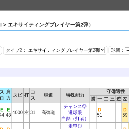
ecial > エキサイティングプレイヤー第2弾）
タイプ2：
球団：
守備適性
ス
肩
コ
スピ
打
弾道
特殊能力
ロ
力
ス
捕
一
二
三
遊
左
チャンス◎
E
E
D
D
4000
左
31
高弾道
選球眼
44
48
51
59
白熱（打者）
走塁◎