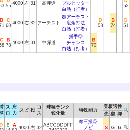
D
D
D
4000
左
31
高弾道
プルヒッター
53
55
52
白熱（打者）
超アーチスト
B
C
D
B
D
4000
右
32
アーチスト
広角打法
71
60
58
74
51
白熱（打者）
捕手◎
C
B
B
4000
右
31
中弾道
チャンス
68
78
70
白熱（打者）
登板適性
捕
ス
肩
コ
球種ランク
スピ
投
特殊能力
球
ロ
力
ス
変化量
先
継
抑
奪三振◎
D
E
A
ABCCDDDFF
4000
右
32
ノビ
S
G
G