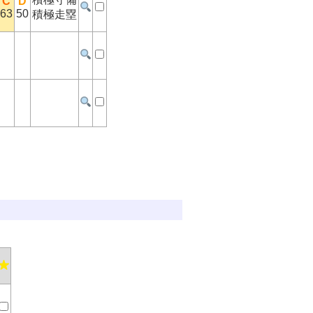
C
D
63
50
積極走塁