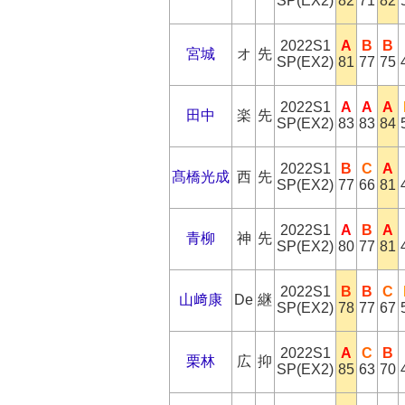
SP(EX2)
82
71
82
2022S1
A
B
B
宮城
オ
先
SP(EX2)
81
77
75
2022S1
A
A
A
田中
楽
先
SP(EX2)
83
83
84
2022S1
B
C
A
髙橋光成
西
先
SP(EX2)
77
66
81
2022S1
A
B
A
青柳
神
先
SP(EX2)
80
77
81
2022S1
B
B
C
山﨑康
De
継
SP(EX2)
78
77
67
2022S1
A
C
B
栗林
広
抑
SP(EX2)
85
63
70