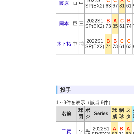
2022S1
C
C
A
C
藤原
ロ
中
SP(EX2)
63
67
81
61
2022S1
B
A
C
B
岡本
巨
三
SP(EX2)
73
85
61
74
2022S1
B
B
C
C
木下拓
中
捕
SP(EX2)
74
73
61
63
投手
1～8件を表示（該当 8件）
球
ポ
球
制
ス
名前
Series
団
ジ
威
球
タ
2022S1
A
B
A
千賀
ソ
先