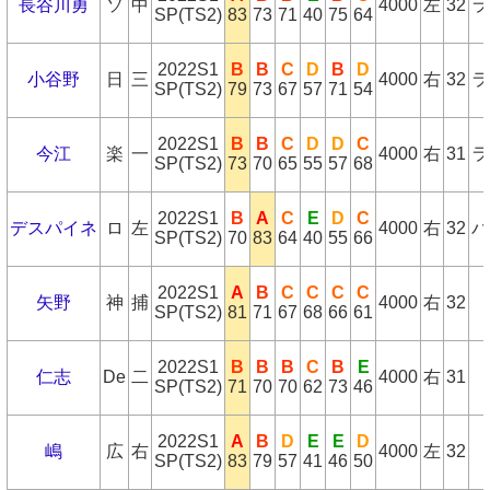
長谷川勇
ソ
中
4000
左
32
ラ
SP(TS2)
83
73
71
40
75
64
2022S1
B
B
C
D
B
D
小谷野
日
三
4000
右
32
ラ
SP(TS2)
79
73
67
57
71
54
2022S1
B
B
C
D
D
C
今江
楽
一
4000
右
31
ラ
SP(TS2)
73
70
65
55
57
68
2022S1
B
A
C
E
D
C
デスパイネ
ロ
左
4000
右
32
パ
SP(TS2)
70
83
64
40
55
66
2022S1
A
B
C
C
C
C
矢野
神
捕
4000
右
32
SP(TS2)
81
71
67
68
66
61
2022S1
B
B
B
C
B
E
仁志
De
二
4000
右
31
SP(TS2)
71
70
70
62
73
46
2022S1
A
B
D
E
E
D
嶋
広
右
4000
左
32
SP(TS2)
83
79
57
41
46
50