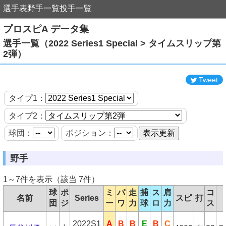
選手表
野手一覧
投手一覧
プロスピA データ集
選手一覧（2022 Series1 Special > タイムスリップ第
2弾）
Tweet
タイプ1：
タイプ2：
球団：
ポジション：
野手
1～7件を表示（該当 7件）
球
ポ
ミ
パ
走
捕
ス
肩
コ
名前
Series
スピ
打
団
ジ
ー
ワ
力
球
ロ
力
ス
2022S1
A
B
B
E
B
C