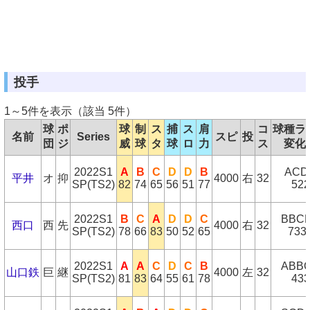
投手
1～5件を表示（該当 5件）
球
ポ
球
制
ス
捕
ス
肩
コ
球種ラ
名前
Series
スピ
投
団
ジ
威
球
タ
球
ロ
力
ス
変化
2022S1
A
B
C
D
D
B
ACD
平井
オ
抑
4000
右
32
SP(TS2)
82
74
65
56
51
77
522
2022S1
B
C
A
D
D
C
BBC
西口
西
先
4000
右
32
SP(TS2)
78
66
83
50
52
65
733
2022S1
A
A
C
D
C
B
ABB
山口鉄
巨
継
4000
左
32
SP(TS2)
81
83
64
55
61
78
433