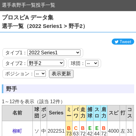
選手表
野手一覧
投手一覧
プロスピA データ集
選手一覧（2022 Series1 > 野手2）
Tweet
タイプ1：
タイプ2：
球団：
ポジション：
野手
1～12件を表示（該当 12件）
球
ポ
ミ
パ
走
捕
ス
肩
コ
名前
Series
スピ
打
団
ジ
ー
ワ
力
球
ロ
力
ス
B
C
B
E
E
B
柳町
ソ
中
2022S1
4000
左
31
73
63
72
42
44
72