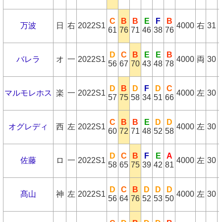
C
B
B
E
F
B
万波
日
右
2022S1
4000
右
31
61
76
71
46
38
76
D
C
B
E
E
B
バレラ
オ
一
2022S1
4000
両
30
56
67
70
43
48
78
D
B
D
F
D
C
マルモレホス
楽
一
2022S1
4000
左
30
57
75
58
34
51
66
C
B
B
E
D
D
オグレディ
西
左
2022S1
4000
左
30
60
72
71
48
52
58
D
C
B
F
E
A
佐藤
ロ
一
2022S1
4000
左
30
58
65
75
39
42
81
D
C
B
D
D
D
髙山
神
左
2022S1
4000
左
30
56
64
76
52
53
50