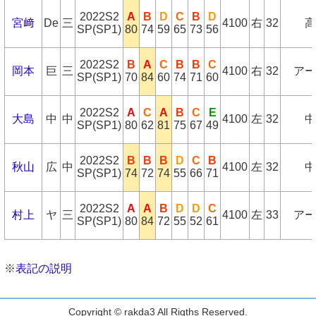
2022S2
A
B
D
C
B
D
宮﨑
De
三
4100
右
32
高
SP(SP1)
80
74
59
65
73
56
2022S2
B
A
C
B
B
C
岡本
巨
三
4100
右
32
アー
SP(SP1)
70
84
60
74
71
60
2022S2
A
C
A
B
C
E
大島
中
中
4100
左
32
中
SP(SP1)
80
62
81
75
67
49
2022S2
B
B
B
D
C
B
秋山
広
中
4100
左
32
中
SP(SP1)
74
72
74
55
66
71
2022S2
A
A
B
D
D
C
村上
ヤ
三
4100
左
33
アー
SP(SP1)
80
84
72
55
52
61
※
表記の説明
Copyright © rakda3 All Rigths Reserved.