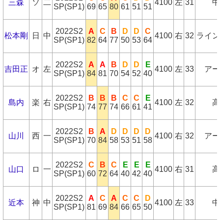
三森
ソ
二
4100
左
31
中
SP(SP1)
69
65
80
61
51
51
2022S2
A
C
B
D
D
C
松本剛
日
中
4100
右
32
ライン
SP(SP1)
82
64
77
50
53
64
2022S2
A
A
B
D
D
E
吉田正
オ
左
4100
左
33
アー
SP(SP1)
84
81
70
54
52
40
2022S2
B
B
B
C
C
E
島内
楽
右
4100
左
32
高
SP(SP1)
74
77
74
66
61
41
2022S2
B
A
D
D
D
D
山川
西
一
4100
右
32
アー
SP(SP1)
70
84
58
53
51
58
2022S2
C
B
C
E
E
E
山口
ロ
一
4100
右
31
高
SP(SP1)
60
72
64
40
42
40
2022S2
A
C
A
C
C
D
近本
神
中
4100
左
33
中
SP(SP1)
81
69
84
66
65
50