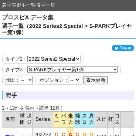
選手表
野手一覧
投手一覧
プロスピA データ集
選手一覧（2022 Series2 Special > S-PARKプレイヤ
ー第1弾）
Tweet
タイプ1：
タイプ2：
球団：
ポジション：
野手
1～12件を表示（該当 12件）
球
ポ
ミ
パ
走
捕
ス
肩
コ
名前
Series
スピ
打
団
ジ
ー
ワ
力
球
ロ
力
ス
2022S2
C
C
A
C
D
D