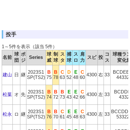
投手
1～5件を表示（該当 5件）
球
ポ
球
制
ス
捕
ス
肩
コ
球種ラ
名前
Series
スピ
投
団
ジ
威
球
タ
球
ロ
力
ス
変化
2023S1
B
B
C
D
E
C
BCDEE
建山
日
継
4300
右
33
SP(TS2)
75
78
63
52
48
60
44332
2023S1
B
B
B
E
E
C
BCDD
松葉
オ
先
4300
左
33
SP(TS2)
74
72
73
43
42
66
4332
2023S1
B
B
C
E
E
C
BCCDD
松永
ロ
継
4300
左
33
SP(TS2)
76
70
61
45
48
63
53322