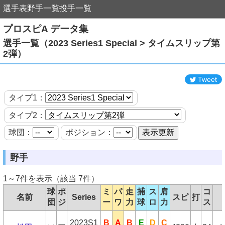
選手表
野手一覧
投手一覧
プロスピA データ集
選手一覧（2023 Series1 Special > タイムスリップ第
2弾）
Tweet
タイプ1：
タイプ2：
球団：
ポジション：
野手
1～7件を表示（該当 7件）
球
ポ
ミ
パ
走
捕
ス
肩
コ
名前
Series
スピ
打
団
ジ
ー
ワ
力
球
ロ
力
ス
2023S1
B
A
B
E
D
C