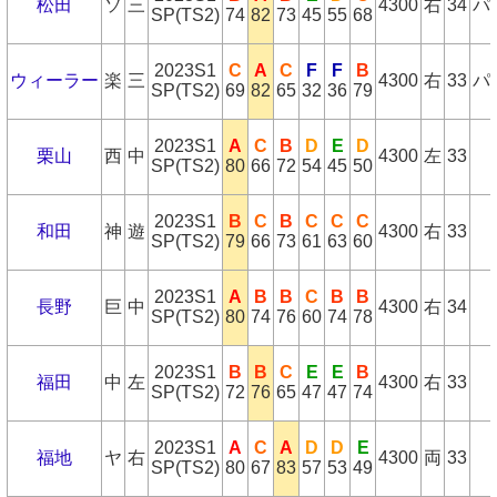
松田
ソ
三
4300
右
34
パ
SP(TS2)
74
82
73
45
55
68
2023S1
C
A
C
F
F
B
ウィーラー
楽
三
4300
右
33
パ
SP(TS2)
69
82
65
32
36
79
2023S1
A
C
B
D
E
D
栗山
西
中
4300
左
33
SP(TS2)
80
66
72
54
45
50
2023S1
B
C
B
C
C
C
和田
神
遊
4300
右
33
SP(TS2)
79
66
73
61
63
60
2023S1
A
B
B
C
B
B
長野
巨
中
4300
右
34
SP(TS2)
80
74
76
60
74
78
2023S1
B
B
C
E
E
B
福田
中
左
4300
右
33
SP(TS2)
72
76
65
47
47
74
2023S1
A
C
A
D
D
E
福地
ヤ
右
4300
両
33
SP(TS2)
80
67
83
57
53
49