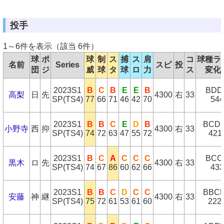
投手
1～6件を表示（該当 6件）
球
ポ
球
制
ス
捕
ス
肩
コ
球種ラ
名前
Series
スピ
投
団
ジ
威
球
タ
球
ロ
力
ス
変化
2023S1
B
C
B
E
E
B
BDD
高梨
日
先
4300
右
33
SP(TS4)
77
66
71
46
42
70
544
2023S1
B
B
C
E
D
B
BCD
小野寺
西
抑
4300
右
33
SP(TS4)
74
72
63
47
55
72
421
2023S1
B
C
A
C
C
C
BCC
黒木
ロ
先
4300
右
33
SP(TS4)
74
67
86
60
62
66
433
2023S1
B
B
C
D
C
C
BBC
安藤
神
継
4300
右
33
SP(TS4)
75
72
61
53
61
60
222