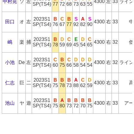
中村晃
ソ
左
4300
左
33
ライン
SP(TS4)
77
72
68
73
63
55
2023S1
B
C
B
S
A
S
田口
オ
左
4300
右
33
中
SP(TS4)
76
67
77
92
82
90
2023S1
B
D
C
E
D
C
嶋
楽
捕
4300
右
32
低
SP(TS4)
78
59
69
45
54
65
2023S1
C
B
C
D
D
D
小池
De
左
4300
右
32
ライン
SP(TS4)
60
75
66
58
54
54
2023S1
B
B
B
A
C
D
仁志
巨
二
4300
右
33
高
SP(TS4)
75
78
73
88
62
59
2023S1
B
A
B
B
B
B
池山
ヤ
遊
4300
右
33
アー
SP(TS4)
75
80
73
72
70
75