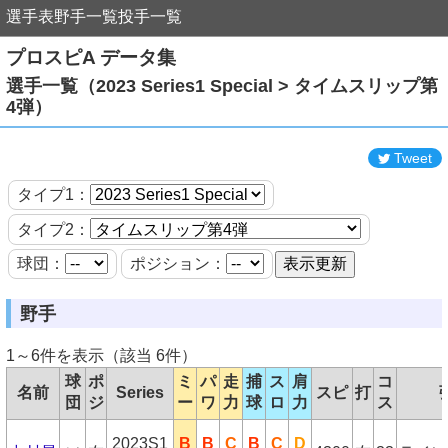
選手表
野手一覧
投手一覧
プロスピA データ集
選手一覧（2023 Series1 Special > タイムスリップ第
4弾）
Tweet
タイプ1：
タイプ2：
球団：
ポジション：
野手
1～6件を表示（該当 6件）
球
ポ
ミ
パ
走
捕
ス
肩
コ
名前
Series
スピ
打
団
ジ
ー
ワ
力
球
ロ
力
ス
2023S1
B
B
C
B
C
D