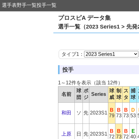
選手表
野手一覧
投手一覧
プロスピA データ集
選手一覧（2023 Series1 > 先発
タイプ1：
投手
1～12件を表示（該当 12件）
球
ポ
球
制
ス
捕
名前
Series
団
ジ
威
球
タ
球
B
B
B
D
和田
ソ
先
2023S1
79
73
73
53
B
B
B
E
上原
日
先
2023S1
72
73
72
40