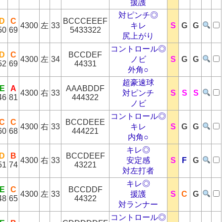
援護
対ピンチ◎
D
C
BCCCEEEF
4300
左
33
キレ
S
G
G
50
69
5433322
尻上がり
コントロール◎
D
C
BCCDEF
4300
左
34
ノビ
S
G
G
52
69
44331
外角○
超豪速球
E
A
AAABDDF
4300
右
33
対ピンチ
S
S
S
46
81
444322
ノビ
コントロール◎
C
C
BCCDEEE
4300
右
33
キレ
S
G
G
60
68
444221
内角○
キレ◎
D
B
BCCDEEF
4300
右
33
安定感
S
F
G
51
74
43221
対左打者
キレ◎
E
C
BCCDDF
4300
左
33
援護
S
C
G
48
65
44322
対ランナー
コントロール◎