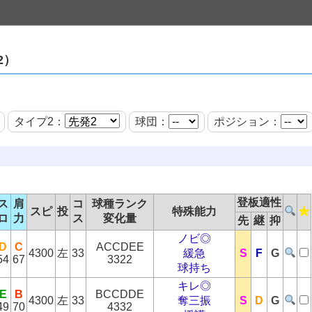
2）
タイプ2：
球団：
ポジション：
登板適性
ス
肩
コ
球種ランク
スピ
投
特殊能力
ロ
力
ス
変化量
先
継
抑
ノビ◎
D
C
ACCDEE
4300
左
33
緩急
S
F
G
54
67
3322
球持ち
キレ◎
E
B
BCCDDE
4300
左
33
奪三振
S
D
G
49
70
4332