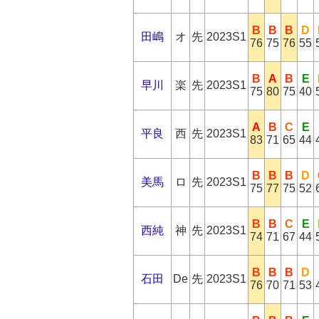
B
B
B
D
田嶋
オ
先
2023S1
76
75
76
55
B
A
B
E
早川
楽
先
2023S1
75
80
75
40
A
B
C
E
平良
西
先
2023S1
83
71
65
44
B
B
B
D
美馬
ロ
先
2023S1
75
77
75
52
B
B
C
E
西純
神
先
2023S1
74
71
67
44
B
B
B
D
石田
De
先
2023S1
76
70
71
53