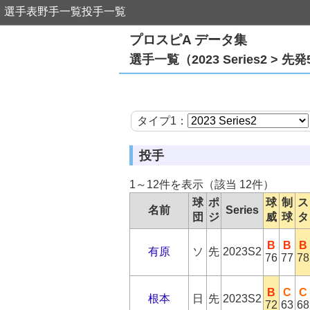
選手表
野手一覧
投手一覧
プロスピA データ集
選手一覧（2023 Series2 > 先発
タイプ1：
投手
1～12件を表示（該当 12件）
球
ポ
球
制
ス
名前
Series
団
ジ
威
球
タ
B
B
B
有原
ソ
先
2023S2
76
77
78
B
C
C
根本
日
先
2023S2
72
63
68