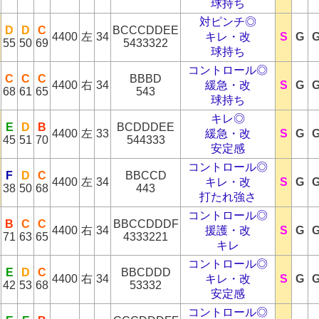
球持ち
対ピンチ◎
D
D
C
BCCCDDEE
4400
左
34
キレ・改
S
G
55
50
69
5433322
球持ち
コントロール◎
C
C
C
BBBD
4400
右
34
緩急・改
S
G
68
61
65
543
球持ち
キレ◎
E
D
B
BCDDDEE
4400
左
33
緩急・改
S
G
45
51
70
544333
安定感
コントロール◎
F
D
C
BBCCD
4400
左
34
キレ・改
S
G
38
50
68
443
打たれ強さ
コントロール◎
B
C
C
BBCCDDDF
4400
右
34
援護・改
S
G
71
63
65
4333221
キレ
コントロール◎
E
D
C
BBCDDD
4400
右
34
キレ・改
S
G
42
53
68
53332
安定感
コントロール◎