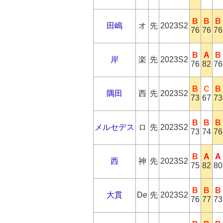
B
B
B
田嶋
オ
先
2023S2
76
76
76
B
A
B
岸
楽
先
2023S2
76
82
76
B
C
B
隅田
西
先
2023S2
73
67
73
B
B
B
メルセデス
ロ
先
2023S2
73
74
76
B
A
A
西
神
先
2023S2
75
82
80
B
B
B
大貫
De
先
2023S2
76
77
73