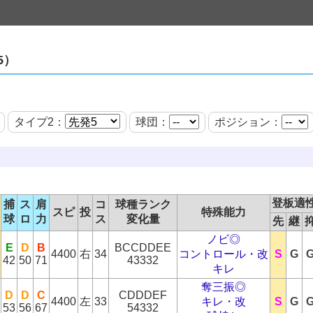
5）
タイプ2：
球団：
ポジション：
登板適
捕
ス
肩
コ
球種ランク
スピ
投
特殊能力
球
ロ
力
ス
変化量
先
継
ノビ◎
E
D
B
BCCDDEE
4400
右
34
コントロール・改
S
G
42
50
71
43332
キレ
奪三振◎
D
D
C
CDDDEF
4400
左
33
キレ・改
S
G
53
56
67
54332