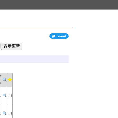
Tweet
性
抑
G
G