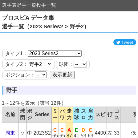
選手表
野手一覧
投手一覧
プロスピA データ集
選手一覧（2023 Series2 > 野手2）
Tweet
タイプ1：
タイプ2：
球団：
ポジション：
野手
1～12件を表示（該当 12件）
球
ポ
ミ
パ
走
捕
ス
肩
コ
名前
Series
スピ
打
団
ジ
ー
ワ
力
球
ロ
力
ス
C
C
A
E
D
C
周東
ソ
中
2023S2
4400
左
33
低
65
65
87
41
53
63