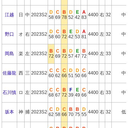
D
C
B
D
E
A
江越
日
中
2023S2
4400
右
32
中
58
69
78
52
42
83
D
C
B
E
D
A
野口
オ
右
2023S2
4400
左
32
中
58
60
72
42
53
81
B
C
B
D
E
B
岡島
楽
左
2023S2
4400
左
33
中
72
69
72
57
47
72
C
C
C
D
D
C
佐藤龍
西
三
2023S2
4400
右
32
中
60
62
66
51
50
66
C
C
B
F
E
C
石川慎
ロ
左
2023S2
4400
右
33
中
68
67
72
39
49
66
C
D
C
B
B
D
坂本
神
捕
2023S2
4400
右
32
低
62
58
66
70
75
55