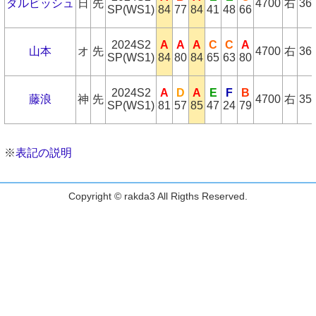
ダルビッシュ
日
先
4700
右
36
SP(WS1)
84
77
84
41
48
66
2024S2
A
A
A
C
C
A
山本
オ
先
4700
右
36
SP(WS1)
84
80
84
65
63
80
2024S2
A
D
A
E
F
B
藤浪
神
先
4700
右
35
SP(WS1)
81
57
85
47
24
79
※
表記の説明
Copyright © rakda3 All Rigths Reserved.