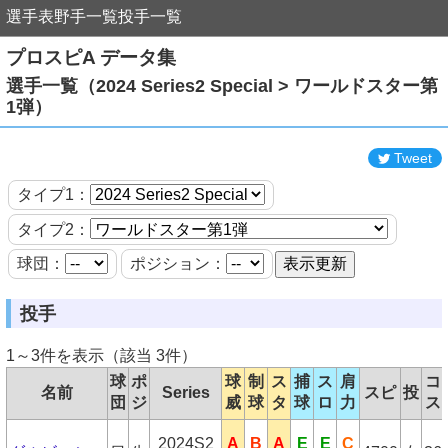
選手表
野手一覧
投手一覧
プロスピA データ集
選手一覧（2024 Series2 Special > ワールドスター第
1弾）
Tweet
タイプ1：
タイプ2：
球団：
ポジション：
投手
1～3件を表示（該当 3件）
球
ポ
球
制
ス
捕
ス
肩
コ
名前
Series
スピ
投
団
ジ
威
球
タ
球
ロ
力
ス
2024S2
A
B
A
E
E
C