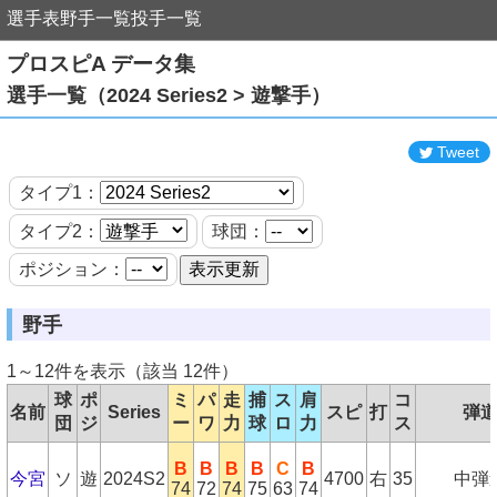
選手表
野手一覧
投手一覧
プロスピA データ集
選手一覧（2024 Series2 > 遊撃手）
Tweet
タイプ1：
タイプ2：
球団：
ポジション：
野手
1～12件を表示（該当 12件）
球
ポ
ミ
パ
走
捕
ス
肩
コ
名前
Series
スピ
打
弾
団
ジ
ー
ワ
力
球
ロ
力
ス
B
B
B
B
C
B
今宮
ソ
遊
2024S2
4700
右
35
中弾
74
72
74
75
63
74