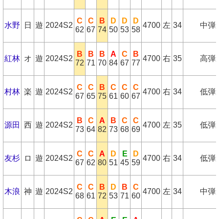
C
C
B
D
D
D
水野
日
遊
2024S2
4700
左
34
中弾
62
67
74
50
53
58
B
B
B
A
C
B
紅林
オ
遊
2024S2
4700
右
35
高弾
72
71
70
84
67
77
C
C
B
C
C
C
村林
楽
遊
2024S2
4700
右
34
低弾
67
65
75
61
60
67
B
C
A
B
C
C
源田
西
遊
2024S2
4700
左
35
低弾
73
64
82
73
68
69
C
C
A
D
E
D
友杉
ロ
遊
2024S2
4700
右
34
低弾
67
62
80
51
45
59
C
C
B
D
B
C
木浪
神
遊
2024S2
4700
左
34
中弾
68
61
72
53
71
60