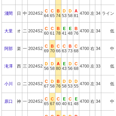
C
C
B
D
D
A
淺間
日
中
2024S2
4700
左
34
ライン
64
65
74
53
58
81
C
C
B
E
E
B
大里
オ
二
2024S2
4700
左
34
低
60
61
78
41
48
76
C
B
C
C
B
C
阿部
楽
一
2024S2
4700
右
34
中
69
70
66
63
73
68
D
D
A
E
D
C
滝澤
西
三
2024S2
4700
左
33
低
56
58
80
43
56
68
C
D
B
D
D
D
小川
ロ
二
2024S2
4700
左
34
低
67
58
76
58
53
55
C
C
C
E
C
E
原口
神
一
2024S2
4700
右
34
中
65
67
60
40
61
48