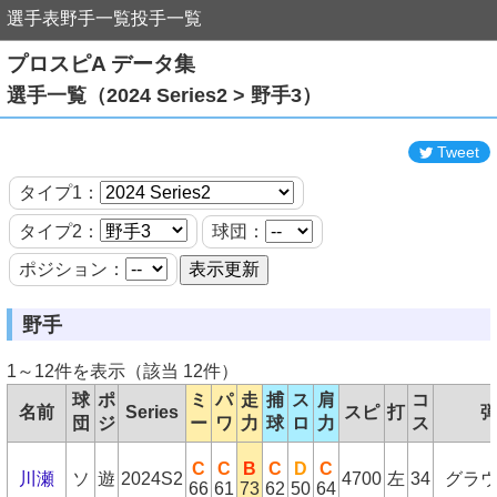
選手表
野手一覧
投手一覧
プロスピA データ集
選手一覧（2024 Series2 > 野手3）
Tweet
タイプ1：
タイプ2：
球団：
ポジション：
野手
1～12件を表示（該当 12件）
球
ポ
ミ
パ
走
捕
ス
肩
コ
名前
Series
スピ
打
団
ジ
ー
ワ
力
球
ロ
力
ス
C
C
B
C
D
C
川瀬
ソ
遊
2024S2
4700
左
34
グラ
66
61
73
62
50
64