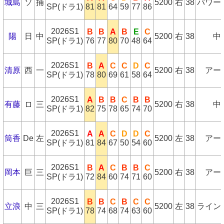
城島
ソ
捕
5200
右
38
パワー
SP(ドラ1)
81
81
64
59
77
86
2026S1
B
B
A
B
E
C
陽
日
中
5200
右
38
中
SP(ドラ1)
76
77
80
70
48
64
2026S1
B
A
C
C
D
C
清原
西
一
5200
右
38
アー
SP(ドラ1)
78
80
69
61
58
64
2026S1
A
B
B
C
B
B
有藤
ロ
三
5200
右
38
中
SP(ドラ1)
82
75
78
65
74
70
2026S1
A
A
C
D
D
C
筒香
De
左
5200
左
38
アー
SP(ドラ1)
81
84
67
50
54
60
2026S1
B
A
C
B
B
C
岡本
巨
三
5200
右
38
アー
SP(ドラ1)
72
84
60
74
71
60
2026S1
B
B
C
B
C
C
立浪
中
三
5200
左
38
ライン
SP(ドラ1)
78
74
68
74
63
60