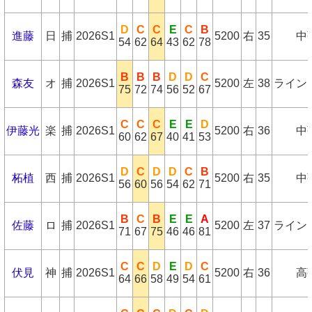
D
C
C
E
C
B
進藤
日
捕
2026S1
5200
右
35
中
54
62
64
43
62
78
B
B
B
D
D
C
森友
オ
捕
2026S1
5200
左
38
ライン
75
72
74
56
52
67
C
C
C
E
E
D
伊藤光
楽
捕
2026S1
5200
右
36
中
60
62
67
40
41
53
D
C
D
D
C
B
柘植
西
捕
2026S1
5200
右
35
中
56
60
56
54
62
71
B
C
B
E
E
A
佐藤
ロ
捕
2026S1
5200
左
37
ライン
71
67
75
46
46
81
C
C
D
E
D
C
伏見
神
捕
2026S1
5200
右
36
高
64
66
58
49
54
61