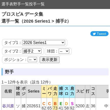
選手表
野手一覧
投手一覧
プロスピA データ集
選手一覧（2026 Series1 > 捕手2）
Tweet
タイプ1：
タイプ2：
球団：
ポジション：
野手
1～12件を表示（該当 12件）
球
ポ
ミ
パ
走
捕
ス
肩
コ
名前
Series
スピ
打
団
ジ
ー
ワ
力
球
ロ
力
ス
C
C
B
E
D
S
谷川原
ソ
捕
2026S1
5200
左
36
中
62
65
73
41
58
92