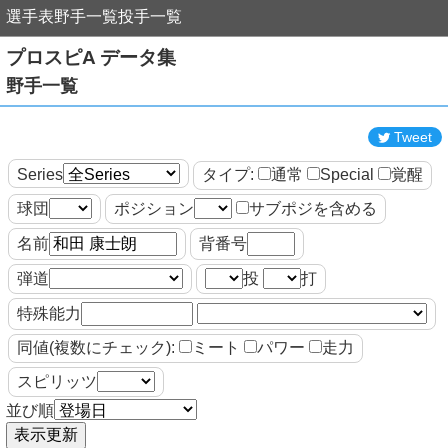
選手表
野手一覧
投手一覧
プロスピA データ集
野手一覧
Tweet
Series
タイプ:
通常
Special
覚醒
球団
ポジション
サブポジを含める
名前
背番号
弾道
投
打
特殊能力
同値(複数にチェック):
ミート
パワー
走力
スピリッツ
並び順