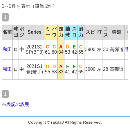
1～2件を表示（該当 2件）
1
球
ポ
ミ
パ
走
捕
ス
肩
コ
名前
Series
スピ
打
弾道
団
ジ
ー
ワ
力
球
ロ
力
ス
2021S2
C
C
A
D
E
C
和田
ロ
中
3900
左
30
高弾道
選
SP(BT3)
61
60
84
53
42
65
2021S1
D
D
A
E
E
C
和田
ロ
中
3600
左
28
高弾道
覚(若手)
55
58
83
41
42
65
1
※
表記の説明
Copyright © rakda3 All Rigths Reserved.