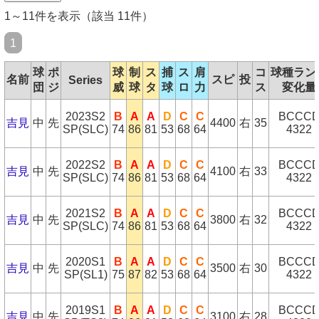
1～11件を表示（該当 11件）
1
球
ポ
球
制
ス
捕
ス
肩
コ
球種ラン
名前
スピ
投
Series
団
ジ
威
球
タ
球
ロ
力
ス
変化量
2023S2
B
A
A
D
C
C
BCCC
吉見
中
先
4400
右
35
SP(SLC)
74
86
81
53
68
64
4322
2022S2
B
A
A
D
C
C
BCCC
吉見
中
先
4100
右
33
SP(SLC)
74
86
81
53
68
64
4322
2021S2
B
A
A
D
C
C
BCCC
吉見
中
先
3800
右
32
SP(SLC)
74
86
81
53
68
64
4322
2020S1
B
A
A
D
C
C
BCCC
吉見
中
先
3500
右
30
SP(SL1)
75
87
82
53
68
64
4322
2019S1
B
A
A
D
C
C
BCCC
吉見
中
先
3100
右
28