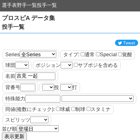
選手表
野手一覧
投手一覧
プロスピA データ集
投手一覧
Tweet
Series
タイプ:
通常
Special
覚醒
球団
ポジション
サブポジを含める
名前
背番号
投
打
特殊能力
同値(複数にチェック):
球威
制球
スタミナ
スピリッツ
並び順