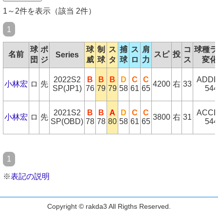
1～2件を表示（該当 2件）
1
球
ポ
球
制
ス
捕
ス
肩
コ
球種ラ
名前
スピ
投
Series
団
ジ
威
球
タ
球
ロ
力
ス
変化
2022S2
B
B
B
D
C
C
ADD
小林宏
ロ
先
4200
右
33
SP(JP1)
76
79
79
58
61
65
544
2021S2
B
B
A
D
C
C
ACC
小林宏
ロ
先
3800
右
31
SP(OBD)
78
78
80
58
61
65
544
1
※
表記の説明
Copyright © rakda3 All Rigths Reserved.