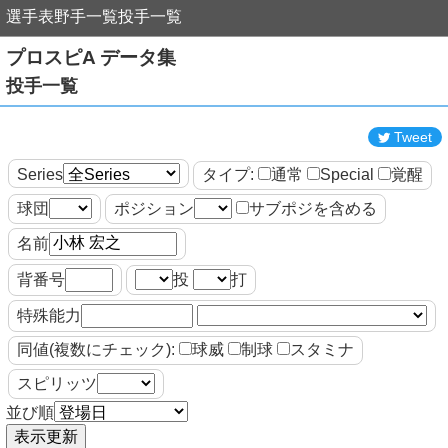
選手表
野手一覧
投手一覧
プロスピA データ集
投手一覧
Tweet
Series
タイプ:
通常
Special
覚醒
球団
ポジション
サブポジを含める
名前
背番号
投
打
特殊能力
同値(複数にチェック):
球威
制球
スタミナ
スピリッツ
並び順