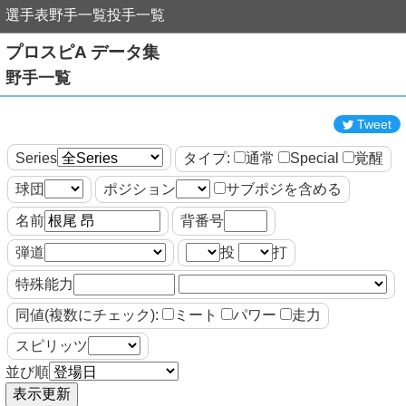
選手表
野手一覧
投手一覧
プロスピA データ集
野手一覧
Tweet
Series
タイプ:
通常
Special
覚醒
球団
ポジション
サブポジを含める
名前
背番号
弾道
投
打
特殊能力
同値(複数にチェック):
ミート
パワー
走力
スピリッツ
並び順