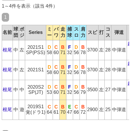
1～4件を表示（該当 4件）
1
球
ポ
ミ
パ
走
捕
ス
肩
コ
名前
Series
スピ
打
弾道
団
ジ
ー
ワ
力
球
ロ
力
ス
2021S1
D
C
B
F
D
B
根尾
中
左
3700
左
28
中弾道
SP(PSS)
58
60
71
32
56
78
D
C
B
F
D
B
根尾
中
左
2021S1
3700
左
28
中弾道
58
60
71
32
56
78
2020S2
D
C
B
F
D
B
根尾
中
中
3500
左
27
中弾道
SP(JT)
53
60
71
32
56
79
2019S1
C
C
B
E
C
B
根尾
中
遊
2900
左
25
中弾道
覚(ドラ1)
64
61
70
47
66
72