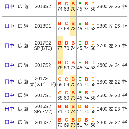
B
C
B
E
B
D
田中
広
遊
2018S2
2900
左
26
中
74
68
78
45
74
58
B
C
B
E
B
D
田中
広
遊
2018S1
2800
左
26
中
77
68
78
45
74
58
2017S2
B
B
B
E
B
D
田中
広
遊
2700
左
25
中
SP(BT3)
77
70
74
45
74
58
B
C
B
E
B
D
田中
広
遊
2017S2
2600
左
24
中
76
69
73
45
74
58
2017S1
C
C
B
E
B
D
田中
広
遊
左
中
2300
22
覚(スピード)
68
69
73
45
74
58
C
C
B
E
B
D
田中
広
遊
左
中
2017S1
2500
23
68
69
73
45
74
58
2016S2
B
B
B
D
B
D
田中
広
遊
左
中
2400
23
SP(SM2)
71
70
74
51
74
58
B
C
B
D
B
D
田中
広
遊
左
中
2016S2
2300
22
70
69
73
51
74
58