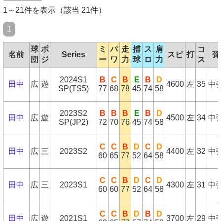
1～21件を表示（該当 21件）
1
球
ポ
ミ
パ
走
捕
ス
肩
コ
名前
Series
スピ
打
弾
団
ジ
ー
ワ
力
球
ロ
力
ス
2024S1
B
C
B
E
B
D
田中
広
遊
4600
左
35
中
SP(TS5)
77
68
78
45
74
58
2023S2
B
B
B
E
B
D
田中
広
遊
4500
左
34
中
SP(JP2)
72
70
76
45
74
58
C
C
B
D
C
D
田中
広
三
2023S2
4400
左
32
中
60
65
77
52
64
58
C
C
B
D
C
D
田中
広
三
2023S1
4300
左
31
中
60
60
77
52
64
58
C
C
B
D
B
D
田中
広
遊
2021S1
3700
左
29
中