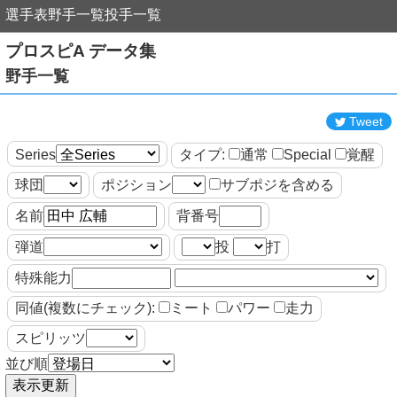
選手表
野手一覧
投手一覧
プロスピA データ集
野手一覧
Tweet
Series
タイプ:
通常
Special
覚醒
球団
ポジション
サブポジを含める
名前
背番号
弾道
投
打
特殊能力
同値(複数にチェック):
ミート
パワー
走力
スピリッツ
並び順