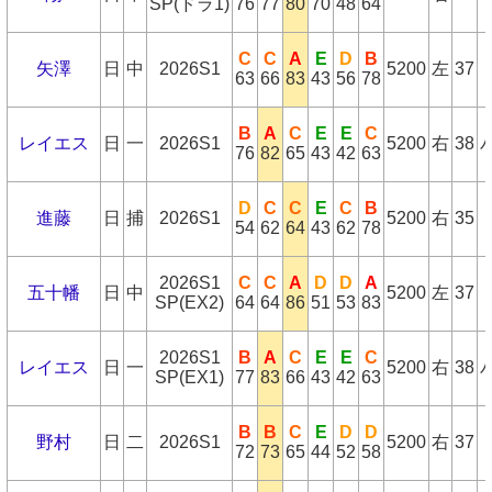
SP(ドラ1)
76
77
80
70
48
64
C
C
A
E
D
B
矢澤
日
中
2026S1
5200
左
37
63
66
83
43
56
78
B
A
C
E
E
C
レイエス
日
一
2026S1
5200
右
38
76
82
65
43
42
63
D
C
C
E
C
B
進藤
日
捕
2026S1
5200
右
35
54
62
64
43
62
78
2026S1
C
C
A
D
D
A
五十幡
日
中
5200
左
37
SP(EX2)
64
64
86
51
53
83
2026S1
B
A
C
E
E
C
レイエス
日
一
5200
右
38
SP(EX1)
77
83
66
43
42
63
B
B
C
E
D
D
野村
日
二
2026S1
5200
右
37
72
73
65
44
52
58