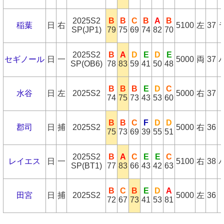
2025S2
B
B
C
B
A
B
稲葉
日
右
5100
左
37
SP(JP1)
79
75
69
74
82
70
2025S2
B
A
D
E
D
E
セギノール
日
一
5000
両
37
SP(OB6)
78
83
59
41
50
48
B
B
B
E
D
C
水谷
日
左
2025S2
5000
右
37
74
75
73
43
53
60
B
B
C
F
D
D
郡司
日
捕
2025S2
5000
右
36
75
73
69
39
55
51
2025S2
B
A
C
E
E
C
レイエス
日
一
5100
右
38
SP(BT1)
77
83
66
43
42
63
B
C
B
E
D
A
田宮
日
捕
2025S2
5000
左
36
72
67
73
41
53
81