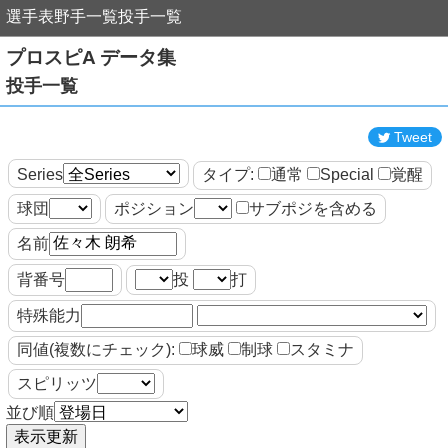
選手表
野手一覧
投手一覧
プロスピA データ集
投手一覧
Tweet
Series
タイプ:
通常
Special
覚醒
球団
ポジション
サブポジを含める
名前
背番号
投
打
特殊能力
同値(複数にチェック):
球威
制球
スタミナ
スピリッツ
並び順