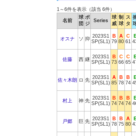
1～6件を表示（該当 6件）
球
ポ
球
制
ス
名前
Series
団
ジ
威
球
タ
2023S1
B
A
C
オスナ
ソ
抑
SP(SL1)
79
80
61
4
2023S1
B
C
C
佐藤
西
継
SP(SL1)
73
66
65
4
2023S1
A
B
B
佐々木朗
ロ
先
SP(SL1)
85
78
74
4
2023S1
B
B
B
村上
神
先
SP(SL1)
74
74
74
4
2023S1
B
B
A
戸郷
巨
先
SP(SL1)
78
75
80
4