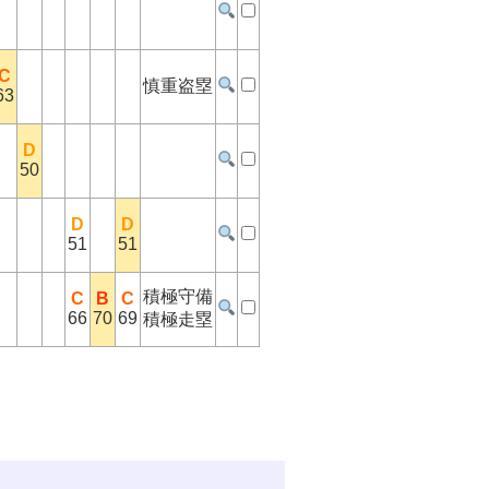
C
慎重盗塁
63
D
50
D
D
51
51
積極守備
C
B
C
66
70
69
積極走塁