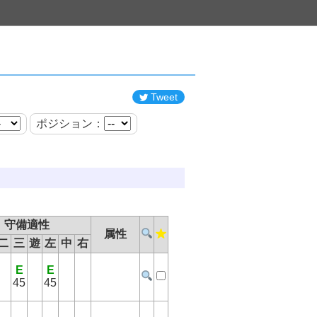
Tweet
ポジション：
守備適性
属性
二
三
遊
左
中
右
E
E
45
45