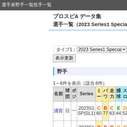
選手表
野手一覧
投手一覧
プロスピA データ集
選手一覧（2023 Series1 Spe
タイプ1：
野手
1～6件を表示（該当 6件）
球
ポ
ミ
パ
走
捕
名前
Series
団
ジ
ー
ワ
力
球
2023S1
C
B
C
E
D
清宮
日
一
SP(SL1)
60
77
63
44
5