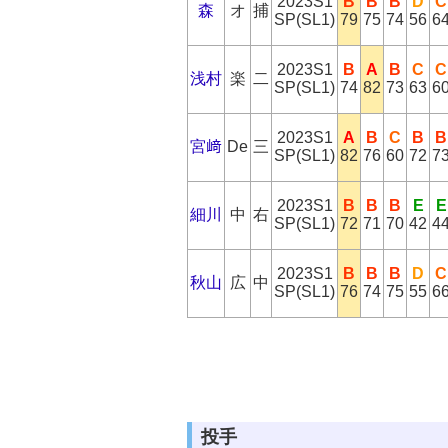
2023S1
B
B
B
D
C
森
オ
捕
SP(SL1)
79
75
74
56
6
2023S1
B
A
B
C
C
浅村
楽
二
SP(SL1)
74
82
73
63
6
2023S1
A
B
C
B
B
宮﨑
De
三
SP(SL1)
82
76
60
72
7
2023S1
B
B
B
E
E
細川
中
右
SP(SL1)
72
71
70
42
4
2023S1
B
B
B
D
C
秋山
広
中
SP(SL1)
76
74
75
55
6
投手