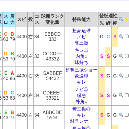
登板適性
捕
ス
肩
コ
球種ランク
スピ
投
特殊能力
球
ロ
力
ス
変化量
先
継
抑
超豪速球
E
C
B
SBBCD
4400
右
34
ノビ
G
C
S
3
63
79
333
奪三振
キレ◎
E
D
B
CCCDFF
4400
左
33
内角○
S
S
G
7
53
70
43332
球持ち
超奪三振ショー
E
E
A
SABBEF
4400
右
35
豪速球
S
G
G
5
40
86
54432
キレ
ノビ◎
E
D
C
CDEEEF
4400
右
34
緩急
S
S
G
6
53
68
33321
外角○
奪三振◎
E
E
B
ABBCDE
4400
右
34
キレ
S
G
G
1
43
71
5544
対ランナー
奪三振◎