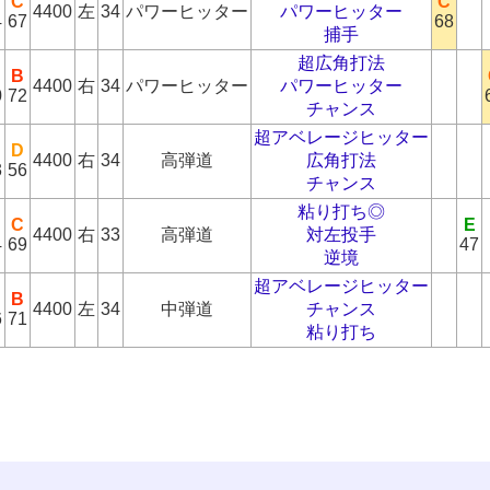
C
C
4400
左
34
パワーヒッター
パワーヒッター
4
67
68
捕手
超広角打法
B
4400
右
34
パワーヒッター
パワーヒッター
0
72
チャンス
超アベレージヒッター
D
4400
右
34
高弾道
広角打法
3
56
チャンス
粘り打ち◎
C
E
4400
右
33
高弾道
対左投手
4
69
47
逆境
超アベレージヒッター
B
4400
左
34
中弾道
チャンス
6
71
粘り打ち