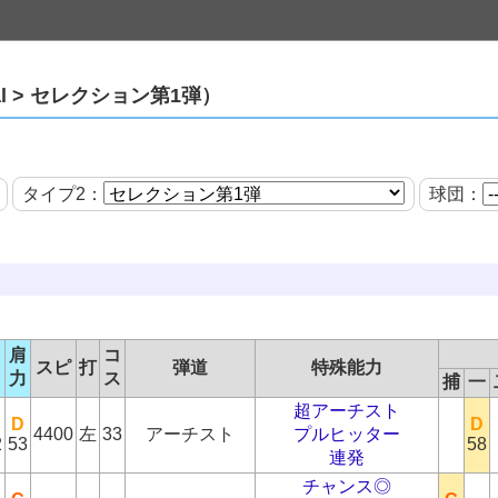
cial > セレクション第1弾）
タイプ2：
球団：
ス
肩
コ
スピ
打
弾道
特殊能力
ロ
力
ス
捕
一
超アーチスト
D
D
4400
左
33
アーチスト
プルヒッター
2
53
58
連発
チャンス◎