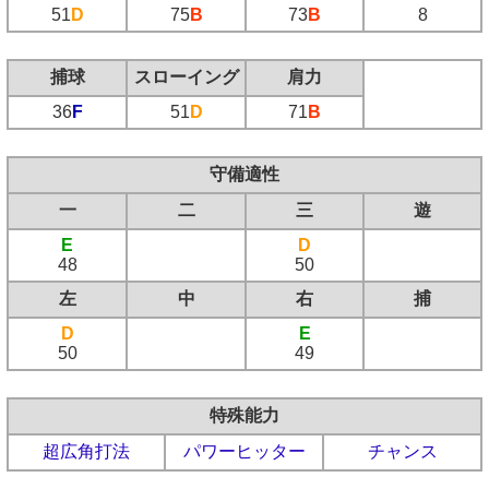
51
D
75
B
73
B
8
捕球
スローイング
肩力
36
F
51
D
71
B
守備適性
一
二
三
遊
E
D
48
50
左
中
右
捕
D
E
50
49
特殊能力
超広角打法
パワーヒッター
チャンス