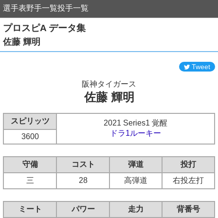
選手表
野手一覧
投手一覧
プロスピA データ集
佐藤 輝明
Tweet
阪神タイガース
佐藤 輝明
スピリッツ
2021 Series1 覚醒
ドラ1ルーキー
3600
守備
コスト
弾道
投打
三
28
高弾道
右投左打
ミート
パワー
走力
背番号