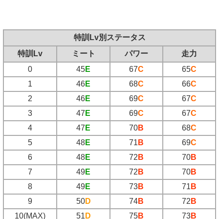
特訓Lv別ステータス
特訓Lv
ミート
パワー
走力
0
45
E
67
C
65
C
1
46
E
68
C
66
C
2
46
E
69
C
67
C
3
47
E
69
C
67
C
4
47
E
70
B
68
C
5
48
E
71
B
69
C
6
48
E
72
B
70
B
7
49
E
72
B
70
B
8
49
E
73
B
71
B
9
50
D
74
B
72
B
10(MAX)
51
D
75
B
73
B