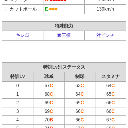
← カットボール
E
■■■
139km/h
特殊能力
キレ◎
奪三振
対ピンチ
特訓Lv別ステータス
特訓Lv
球威
制球
スタミナ
0
67
C
63
C
64
C
1
68
C
64
C
65
C
2
69
C
65
C
66
C
3
69
C
66
C
66
C
4
70
B
66
C
67
C