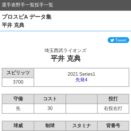
選手表
野手一覧
投手一覧
プロスピA データ集
平井 克典
Tweet
埼玉西武ライオンズ
平井 克典
スピリッツ
2021 Series1
先発4
3700
守備
コスト
投打
先
30
右投右打
球威
制球
スタミナ
背番号