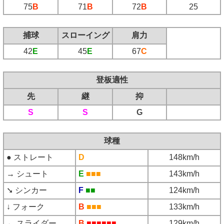
75
B
71
B
72
B
25
捕球
スローイング
肩力
42
E
45
E
67
C
登板適性
先
継
抑
S
S
G
球種
● ストレート
D
148km/h
→ シュート
E
■■■
143km/h
➘ シンカー
F
■■
124km/h
↓ フォーク
B
■■■
133km/h
← スライダー
B
■■■■■■
129km/h