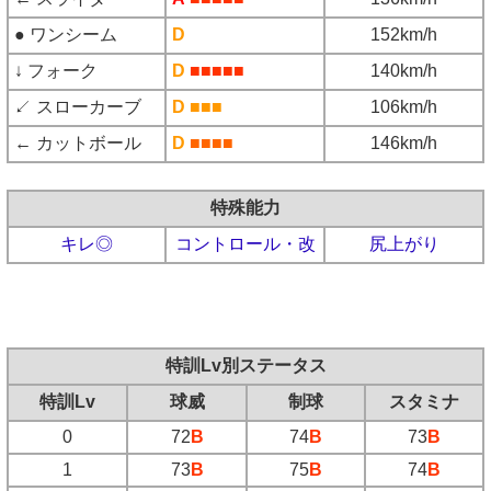
● ワンシーム
D
152km/h
↓ フォーク
D
■■■■■
140km/h
↙ スローカーブ
D
■■■
106km/h
← カットボール
D
■■■■
146km/h
特殊能力
キレ◎
コントロール・改
尻上がり
特訓Lv別ステータス
特訓Lv
球威
制球
スタミナ
0
72
B
74
B
73
B
1
73
B
75
B
74
B