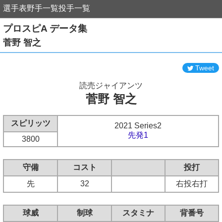
選手表
野手一覧
投手一覧
プロスピA データ集
菅野 智之
Tweet
読売ジャイアンツ
菅野 智之
スピリッツ
2021 Series2
先発1
3800
守備
コスト
投打
先
32
右投右打
球威
制球
スタミナ
背番号