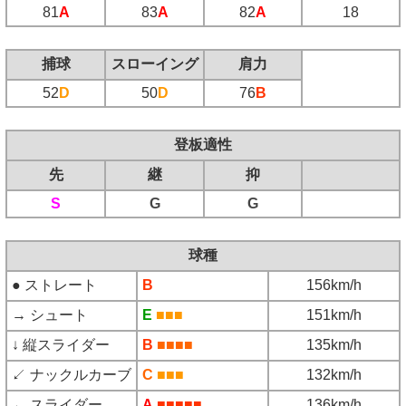
81
A
83
A
82
A
18
捕球
スローイング
肩力
52
D
50
D
76
B
登板適性
先
継
抑
S
G
G
球種
● ストレート
B
156km/h
→ シュート
E
■■■
151km/h
↓ 縦スライダー
B
■■■■
135km/h
↙ ナックルカーブ
C
■■■
132km/h
← スライダー
A
■■■■■
136km/h