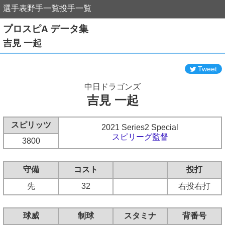
選手表
野手一覧
投手一覧
プロスピA データ集
吉見 一起
Tweet
中日ドラゴンズ
吉見 一起
スピリッツ
2021 Series2 Special
スピリーグ監督
3800
守備
コスト
投打
先
32
右投右打
球威
制球
スタミナ
背番号