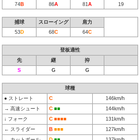
74
B
86
A
81
A
19
捕球
スローイング
肩力
53
D
68
C
64
C
登板適性
先
継
抑
S
G
G
球種
● ストレート
C
146km/h
→ 高速シュート
C
■■
144km/h
↓ フォーク
C
■■■■
131km/h
← スライダー
B
■■■
127km/h
← カットボール
D
■■
137km/h