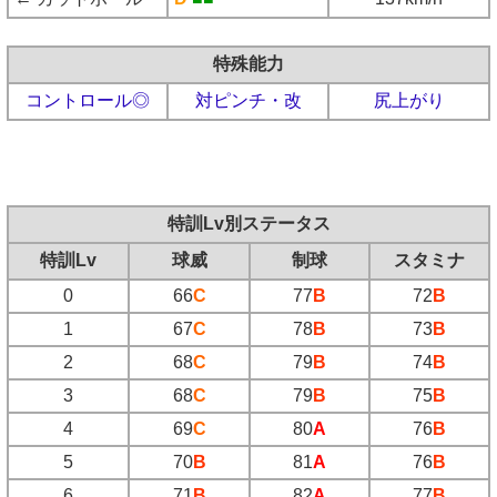
特殊能力
コントロール◎
対ピンチ・改
尻上がり
特訓Lv別ステータス
特訓Lv
球威
制球
スタミナ
0
66
C
77
B
72
B
1
67
C
78
B
73
B
2
68
C
79
B
74
B
3
68
C
79
B
75
B
4
69
C
80
A
76
B
5
70
B
81
A
76
B
6
71
B
82
A
77
B