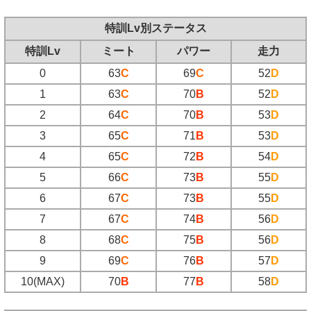
特訓Lv別ステータス
特訓Lv
ミート
パワー
走力
0
63
C
69
C
52
D
1
63
C
70
B
52
D
2
64
C
70
B
53
D
3
65
C
71
B
53
D
4
65
C
72
B
54
D
5
66
C
73
B
55
D
6
67
C
73
B
55
D
7
67
C
74
B
56
D
8
68
C
75
B
56
D
9
69
C
76
B
57
D
10(MAX)
70
B
77
B
58
D