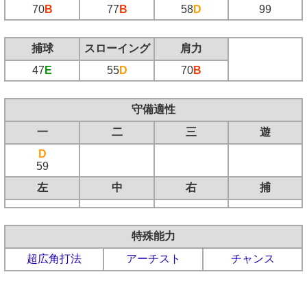
70
B
77
B
58
D
99
捕球
スローイング
肩力
47
E
55
D
70
B
守備適性
一
二
三
遊
D
59
左
中
右
捕
特殊能力
超広角打法
アーチスト
チャンス