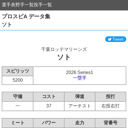
選手表
野手一覧
投手一覧
プロスピA データ集
ソト
Tweet
千葉ロッテマリーンズ
ソト
スピリッツ
2026 Series1
一塁手
5200
守備
コスト
弾道
投打
一
37
アーチスト
右投右打
ミート
パワー
走力
背番号