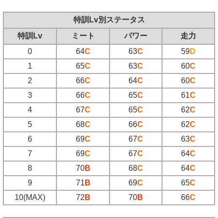
特訓Lv別ステータス
特訓Lv
ミート
パワー
走力
0
64
C
63
C
59
D
1
65
C
63
C
60
C
2
66
C
64
C
60
C
3
66
C
65
C
61
C
4
67
C
65
C
62
C
5
68
C
66
C
62
C
6
69
C
67
C
63
C
7
69
C
67
C
64
C
8
70
B
68
C
64
C
9
71
B
69
C
65
C
10(MAX)
72
B
70
B
66
C