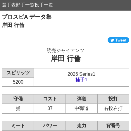
選手表
野手一覧
投手一覧
プロスピA データ集
岸田 行倫
Tweet
読売ジャイアンツ
岸田 行倫
スピリッツ
2026 Series1
捕手1
5200
守備
コスト
弾道
投打
捕
37
中弾道
右投右打
ミート
パワー
走力
背番号