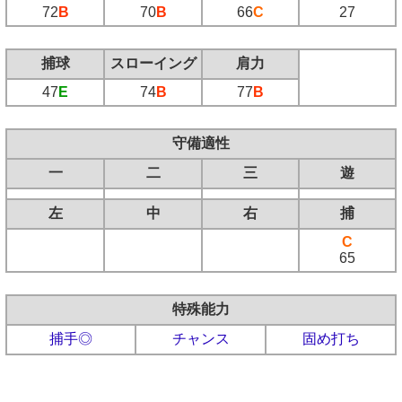
72
B
70
B
66
C
27
捕球
スローイング
肩力
47
E
74
B
77
B
守備適性
一
二
三
遊
左
中
右
捕
C
65
特殊能力
捕手◎
チャンス
固め打ち