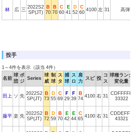
2022S2
B
B
C
E
D
C
林
広
三
4100
左
31
高弾
SP(JT)
70
70
60
41
52
60
投手
1～4件を表示（該当 4件）
球
ポ
球
制
ス
捕
ス
肩
コ
球種ラン
名前
Series
スピ
投
団
ジ
威
球
タ
球
ロ
力
ス
変化量
2022S2
B
D
C
F
F
B
CDFFFF
田上
ソ
先
4100
右
31
SP(JT)
73
55
69
29
39
74
33322
2022S2
B
D
B
E
E
C
CDDEFF
藤平
楽
先
4100
右
31
SP(JT)
72
59
70
42
44
65
43321