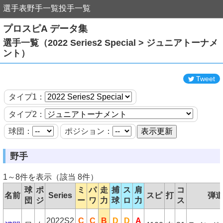
選手表
野手一覧
投手一覧
プロスピA データ集
選手一覧（2022 Series2 Special > ジュニアトーナメ
ント）
Tweet
タイプ1：
タイプ2：
球団：
ポジション：
野手
1～8件を表示（該当 8件）
球
ポ
ミ
パ
走
捕
ス
肩
コ
名前
Series
スピ
打
弾
団
ジ
ー
ワ
力
球
ロ
力
ス
2022S2
C
C
B
D
D
A