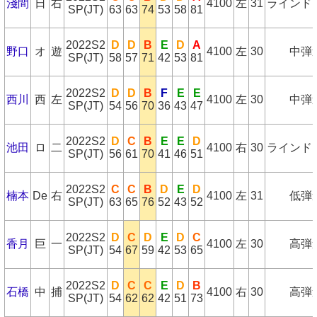
淺間
日
右
4100
左
31
ラインド
SP(JT)
63
63
74
53
58
81
2022S2
D
D
B
E
D
A
野口
オ
遊
4100
左
30
中弾
SP(JT)
58
57
71
42
53
81
2022S2
D
D
B
F
E
E
西川
西
左
4100
左
30
中弾
SP(JT)
54
56
70
36
43
47
2022S2
D
C
B
E
E
D
池田
ロ
二
4100
右
30
ラインド
SP(JT)
56
61
70
41
46
51
2022S2
C
C
B
D
E
D
楠本
De
右
4100
左
31
低弾
SP(JT)
63
65
76
52
43
52
2022S2
D
C
D
E
D
C
香月
巨
一
4100
左
30
高弾
SP(JT)
54
67
59
42
53
65
2022S2
D
C
C
E
D
B
石橋
中
捕
4100
右
30
高弾
SP(JT)
54
62
62
42
51
73