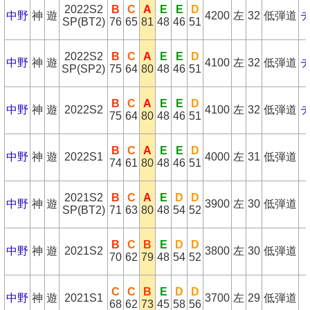
2022S2
B
C
A
E
E
D
中野
神
遊
4200
左
32
低弾道
SP(BT2)
76
65
81
48
46
51
2022S2
B
C
A
E
E
D
中野
神
遊
4100
左
32
低弾道
SP(SP2)
75
64
80
48
46
51
B
C
A
E
E
D
中野
神
遊
2022S2
4100
左
32
低弾道
75
64
80
48
46
51
B
C
A
E
E
D
中野
神
遊
2022S1
4000
左
31
低弾道
74
61
80
48
46
51
2021S2
B
C
A
E
D
D
中野
神
遊
3900
左
30
低弾道
SP(BT2)
71
63
80
48
54
52
B
C
B
E
D
D
中野
神
遊
2021S2
3800
左
30
低弾道
70
62
79
48
54
52
C
C
B
E
D
D
中野
神
遊
2021S1
3700
左
29
低弾道
68
62
73
45
58
56